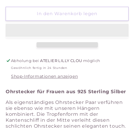
die
die
Menge
Menge
für
für
In den Warenkorb legen
Ohrstecker
Ohrstecker
Lou
Lou
Abholung bei
ATELIER LILLY CLOU
möglich
Gewöhnlich fertig in 24 Stunden
Shop-Informationen anzeigen
Ohrstecker für Frauen aus 925 Sterling Silber
Als eigenständiges Ohrstecker Paar verführen
sie ebenso wie mit unseren Hängern
kombiniert. Die Tropfenform mit der
Kantenschliff in der Mitte verleiht diesen
schlichten Ohrstecker seinen eleganten touch.