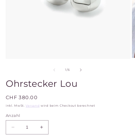
M
Medien
2
1
in
in
von
1
/
6
M
Modal
ö
öffnen
Ohrstecker Lou
Normaler
CHF 380.00
Preis
inkl. MwSt.
Versand
wird beim Checkout berechnet
Anzahl
Verringere
Erhöhe