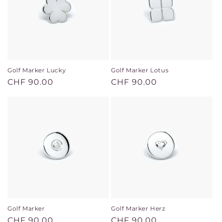
r
i
e
:
Golf Marker Lucky
Golf Marker Lotus
Normaler
CHF 90.00
Normaler
CHF 90.00
Preis
Preis
Golf Marker
Golf Marker Herz
Normaler
CHF 90.00
Normaler
CHF 90.00