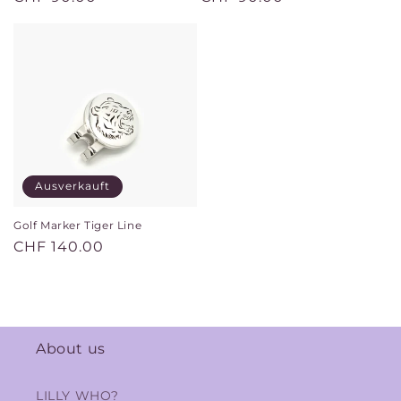
Preis
Preis
Ausverkauft
Golf Marker Tiger Line
Normaler
CHF 140.00
Preis
About us
LILLY WHO?