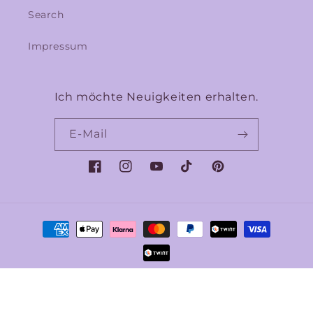
Search
Impressum
Ich möchte Neuigkeiten erhalten.
E-Mail
Facebook
Instagram
YouTube
TikTok
Pinterest
Zahlungsmethoden
© 2026,
ATELIER LILLY CLOU
Widerrufsrecht
Datenschutzerklärung
AGB
Versand