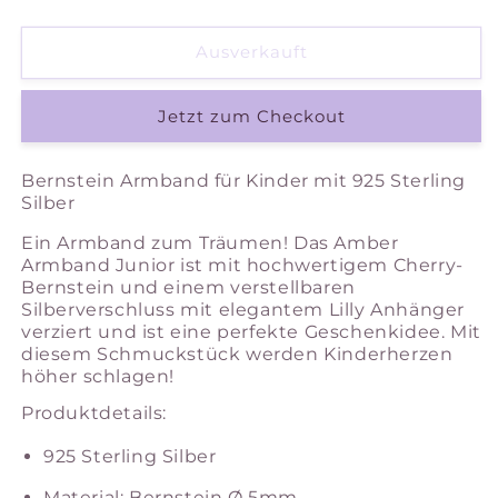
die
die
Menge
Menge
für
für
Ausverkauft
Amber
Amber
Armband
Armband
Jetzt zum Checkout
Junior
Junior
Bernstein Armband für Kinder mit 925 Sterling
Silber
Ein Armband zum Träumen! Das Amber
Armband Junior ist mit hochwertigem Cherry-
Bernstein und einem verstellbaren
Silberverschluss mit elegantem Lilly Anhänger
verziert und ist eine perfekte Geschenkidee. Mit
diesem Schmuckstück werden Kinderherzen
höher schlagen!
Produktdetails:
925 Sterling Silber
Material: Bernstein Ø 5mm,