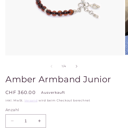
M
Medien
2
1
in
in
von
1
/
4
M
Modal
ö
öffnen
Amber Armband Junior
Normaler
CHF 360.00
Ausverkauft
Preis
inkl. MwSt.
Versand
wird beim Checkout berechnet
Anzahl
Verringere
Erhöhe